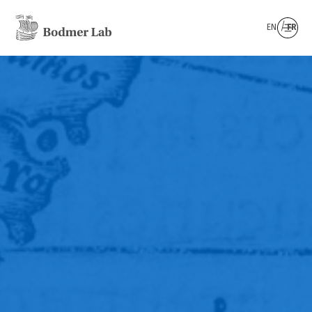
EN
FR
Une bibliothèque
numérique de la
littérature mondiale
Le Bodmer Lab est un projet de recherche et de