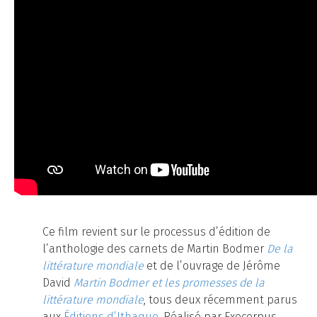
Ce film revient sur le processus d’édition de
l’anthologie des carnets de Martin Bodmer
De la
littérature mondiale
et de l’ouvrage de Jérôme
David
Martin Bodmer et les promesses de la
littérature mondiale
, tous deux récemment parus
aux
Éditions d’Ithaque
. Réalisé par Exocorpus