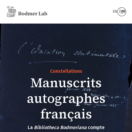
EN
FR
Constellations
Manuscrits
autographes
français
La
Bibliotheca Bodmeriana
compte