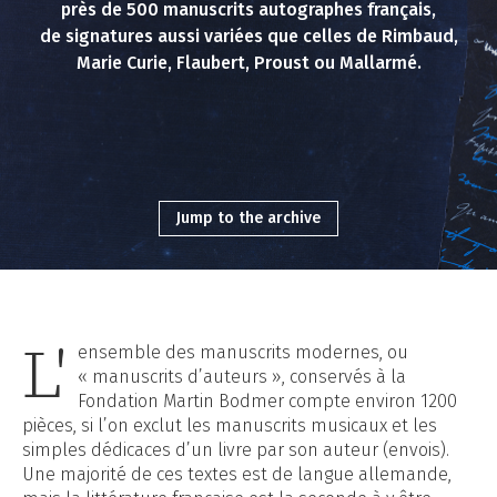
près de 500 manuscrits autographes français,
de signatures aussi variées que celles de Rimbaud,
Marie Curie, Flaubert, Proust ou Mallarmé.
Jump to the archive
L'
ensemble des manuscrits modernes, ou
« manuscrits d’auteurs », conservés à la
Fondation Martin Bodmer compte environ 1200
pièces, si l’on exclut les manuscrits musicaux et les
simples dédicaces d’un livre par son auteur (envois).
Une majorité de ces textes est de langue allemande,