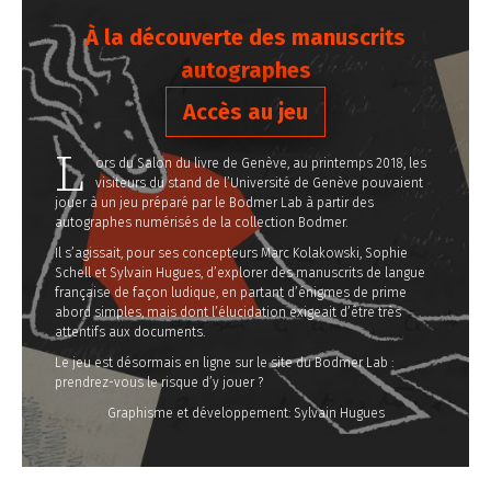
À la découverte des manuscrits
autographes
Accès au jeu
L
ors du Salon du livre de Genève, au printemps 2018, les
visiteurs du stand de l’Université de Genève pouvaient
jouer à un jeu préparé par le Bodmer Lab à partir des
autographes numérisés de la collection Bodmer.
Il s’agissait, pour ses concepteurs Marc Kolakowski, Sophie
Schell et Sylvain Hugues, d’explorer des manuscrits de langue
française de façon ludique, en partant d’énigmes de prime
abord simples, mais dont l’élucidation exigeait d’être très
attentifs aux documents.
Le jeu est désormais en ligne sur le site du Bodmer Lab :
prendrez-vous le risque d’y jouer ?
Graphisme et développement: Sylvain Hugues