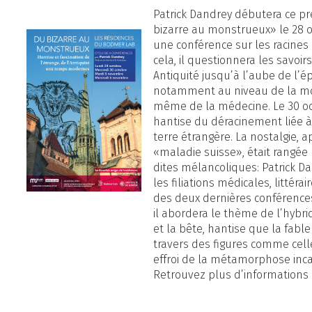
Patrick Dandrey débutera ce pre
bizarre au monstrueux» le 28 o
une conférence sur les racines
cela, il questionnera les savoirs
Antiquité jusqu’à l’aube de l
notamment au niveau de la mor
même de la médecine. Le 30 oct
hantise du déracinement liée à 
terre étrangère. La nostalgie, a
«maladie suisse», était rangée 
dites mélancoliques: Patrick D
les filiations médicales, littérai
des deux dernières conférences
il abordera le thème de l’hybr
et la bête, hantise que la fabl
travers des figures comme celle
effroi de la métamorphose inca
Retrouvez plus d’informations