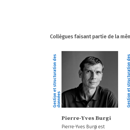
Collègues faisant partie de la m
G
e
s
t
i
o
n
e
t
s
t
r
u
c
t
u
r
a
t
i
o
n
d
e
s
d
o
n
n
é
e
s
Pierre-Yves Burgi
Pierre-Yves Burgi est