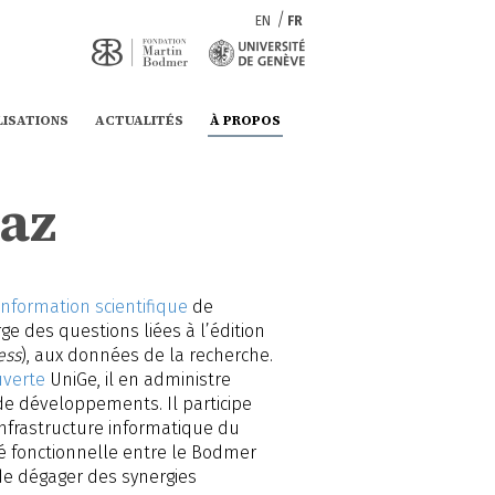
EN
FR
LISATIONS
ACTUALITÉS
À PROPOS
vaz
’information scientifique
de
ge des questions liées à l’édition
ess
), aux données de la recherche.
uverte
UniGe, il en administre
 développements. Il participe
nfrastructure informatique du
té fonctionnelle entre le Bodmer
 de dégager des synergies