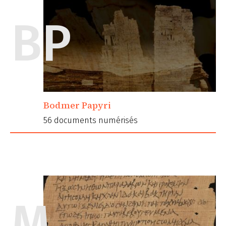
BP
Bodmer Papyri
56 documents numérisés
M