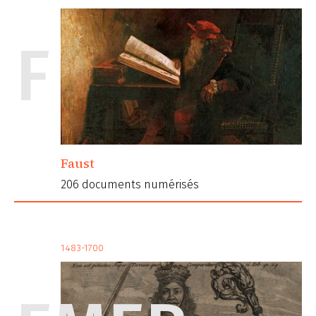
F
Faust
206 documents numérisés
1483-1700