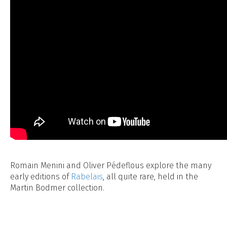
Romain Menini and Oliver Pédeflous explore the many
early editions of
Rabelais
, all quite rare, held in the
Martin Bodmer collection.