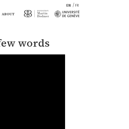
EN
FR
ABOUT
 few words