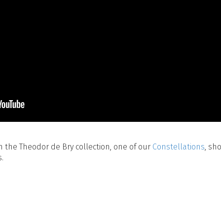
 the Theodor de Bry collection, one of our
Constellations
, sh
.