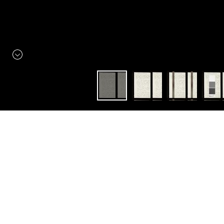
Constellation
Manuscrits Autographes
"Je reçois fort exactement
toutes..."
Ouvrir avec:
Mirador