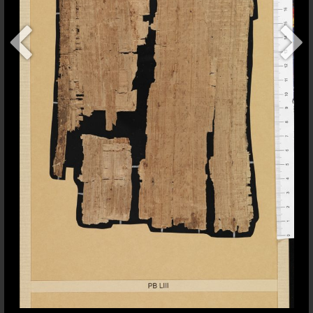
+
addItem
Contact
Conditions d'usage
Sauf indication contraire,
Bodmer Lab
les contenus de ce site sont
Université de Genève
publiés sous une licence