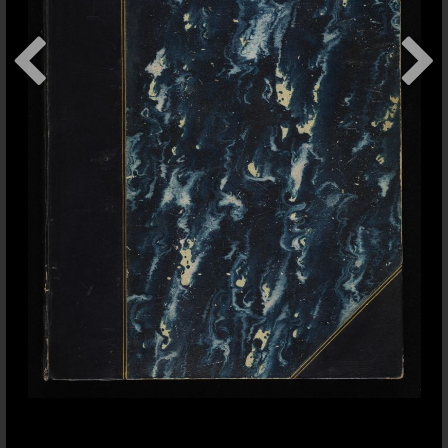
+
addItem
Contact
Conditions d'usage
Sauf indication contraire,
Bodmer Lab
les contenus de ce site sont
Université de Genève
publiés sous une licence