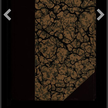
+
addItem
Contact
Conditions d'usage
Sauf indication contraire,
Bodmer Lab
les contenus de ce site sont
Université de Genève
publiés sous une licence