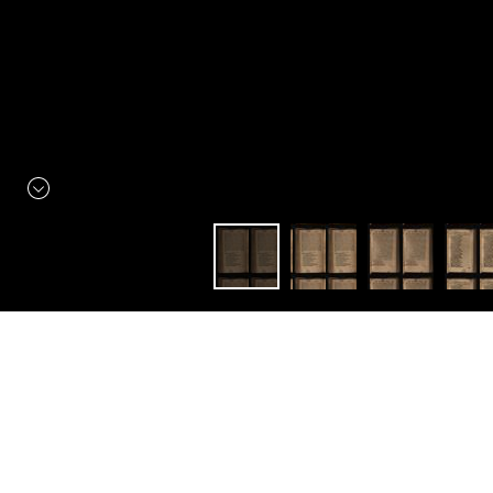
Constellation
El Siglo de Oro
Arcadia
Ouvrir avec:
Mirador