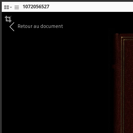
1072056527
Retour au document