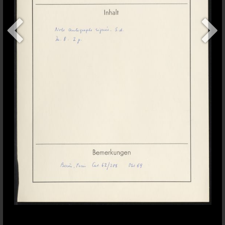
+
addItem
Contact
Conditions d'usage
Sauf indication contraire,
Bodmer Lab
les contenus de ce site sont
Université de Genève
publiés sous une licence