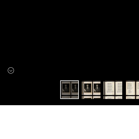
Constellation
Faust
Faust. Sorgarleikur fyrri