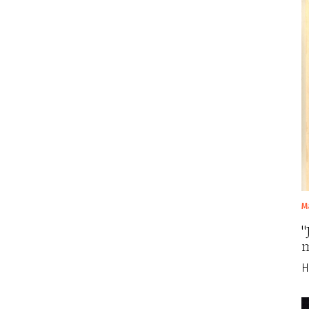
M
"
m
H