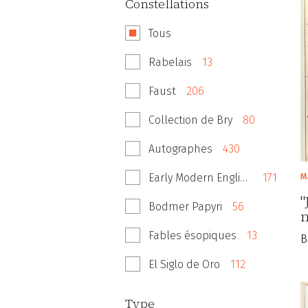
Constellations
Tous
Rabelais
13
Faust
206
Collection de Bry
80
Autographes
430
Early Modern English Books
171
M
"
Bodmer Papyri
56
n
s
Fables ésopiques
13
B
El Siglo de Oro
112
Type