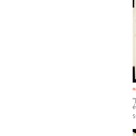
M
"
é
S