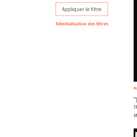
Appliquer le filtre
Réinitialisation des filtres
M
"
m
M