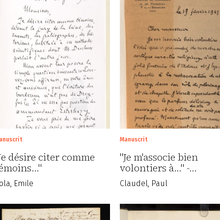
anuscrit
Manuscrit
Je désire citer comme
"Je m'associe bien
émoins..."
volontiers à..." -…
ola, Emile
Claudel, Paul