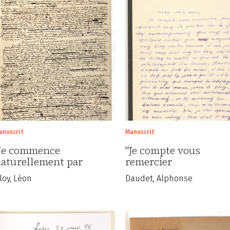
anuscrit
Manuscrit
Je commence
"Je compte vous
aturellement par
remercier
olliciter…
publiquement..."
loy, Léon
Daudet, Alphonse