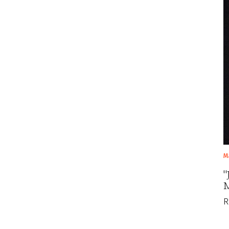
M
"
M
R