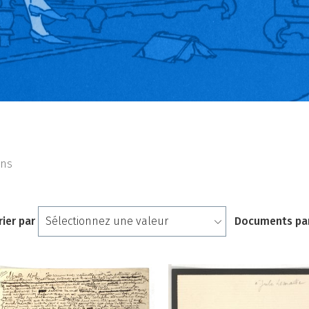
ons
rier par
Documents pa