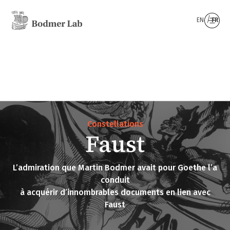
EN
FR
Constellations
Faust
L’admiration que Martin Bodmer avait pour Goethe l’a
conduit
à acquérir d’innombrables documents en lien avec
Faust