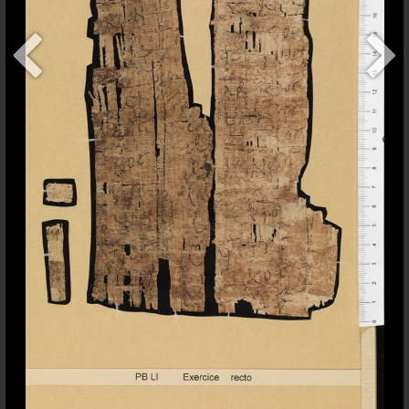
+
addItem
Contact
Conditions d'usage
Sauf indication contraire,
Bodmer Lab
les contenus de ce site sont
Université de Genève
publiés sous une licence