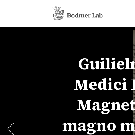
Guiliel
Medici 
Magneti
magno ma