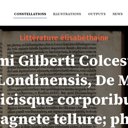
CONSTELLATIONS
ILLUSTRATIONS
OUTPUTS
NEWS
Littérature élisabéthaine
mi Gilberti Colces
Londinensis, De 
cisque corporibu
gnete tellure; ph