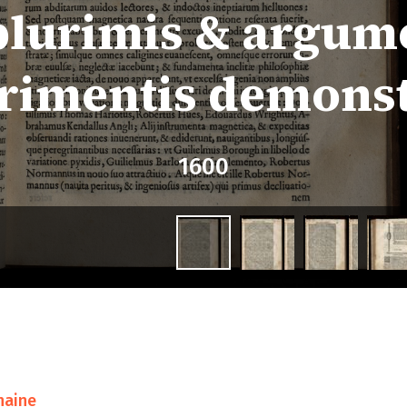
plurimis & argume
rimentis demonst
1600
haine