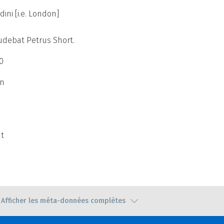
dini [i.e. London]
udebat Petrus Short.
0
in
nt
Afficher les méta-données complètes