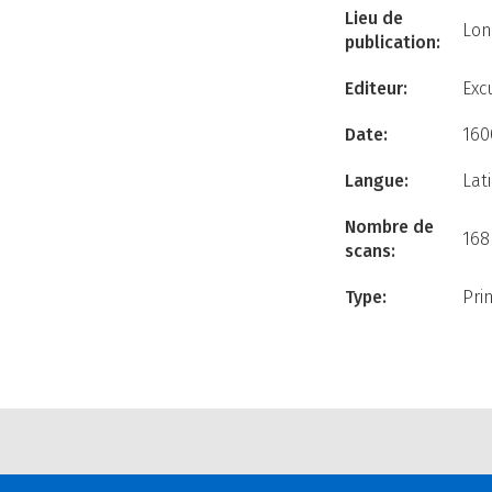
Lieu de
Lon
publication:
Editeur:
Exc
Date:
160
Langue:
Lat
Nombre de
168
scans:
Type:
Pri