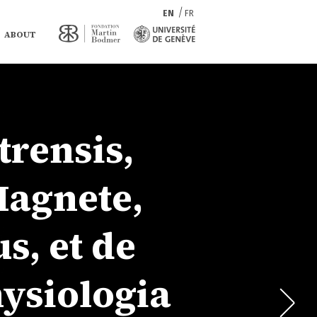
EN
FR
ABOUT
trensis,
Magnete,
s, et de
ysiologia