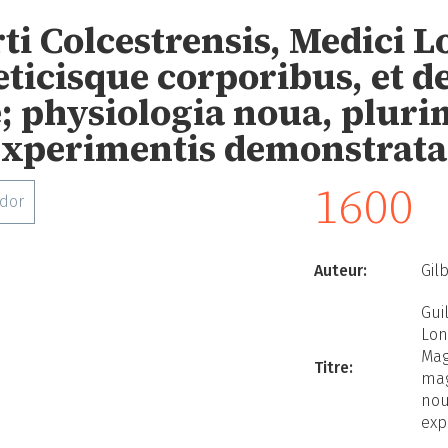
rti Colcestrensis, Medici 
ticisque corporibus, et 
; physiologia noua, pluri
experimentis demonstrata
1600
ador
Auteur:
Gil
Gui
Lon
Mag
Titre:
mag
nou
exp