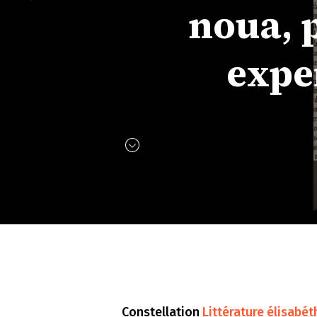
noua, 
expe
Constellation
Littérature élisabét