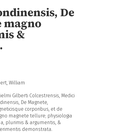
Londinensis, De
de magno
mis &
.
bert, William
lielmi Gilberti Colcestrensis, Medici
dinensis, De Magnete,
neticisque corporibus, et de
no magnete tellure; physiologia
a, plurimis & argumentis, &
erimentis demonstrata.