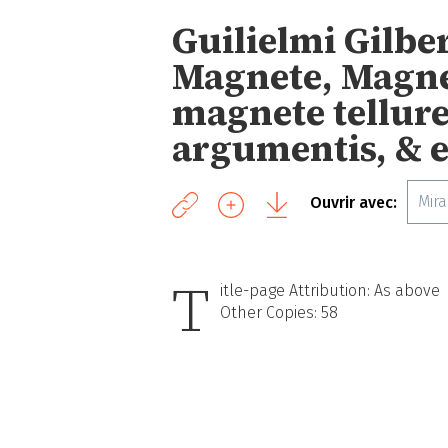
Guilielmi Gilbe
Magnete, Magne
magnete tellure
argumentis, & 
Mir
Ouvrir avec:
T
itle-page Attribution: As above
Other Copies: 58