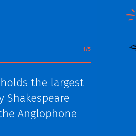
1/5
holds the largest
rly Shakespeare
 the Anglophone