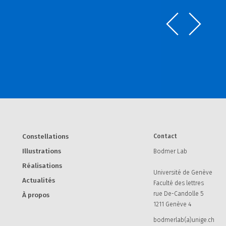
Constellations
Contact
Illustrations
Bodmer Lab
Réalisations
Université de Genève
Actualités
Faculté des lettres
rue De-Candolle 5
À propos
1211 Genève 4
bodmerlab(a)unige.ch