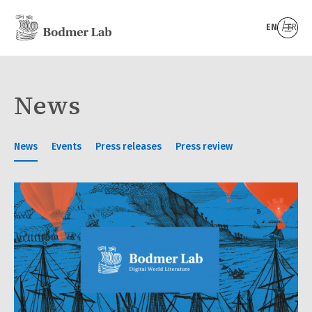
EN
FR
News
News
Events
Press releases
Press review