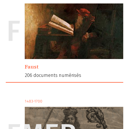
F
Faust
206 documents numérisés
1483-1700