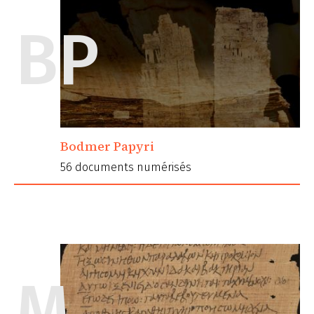
BP
Bodmer Papyri
56 documents numérisés
M