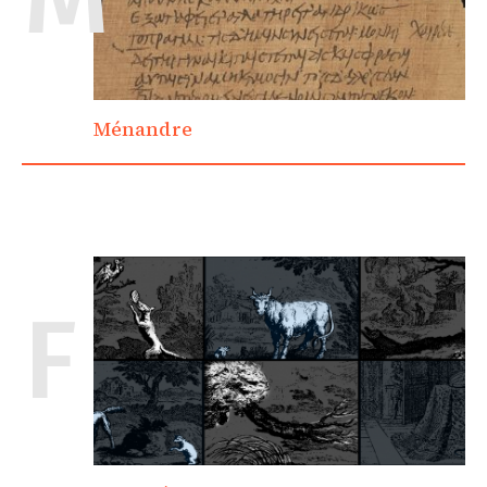
Ménandre
F