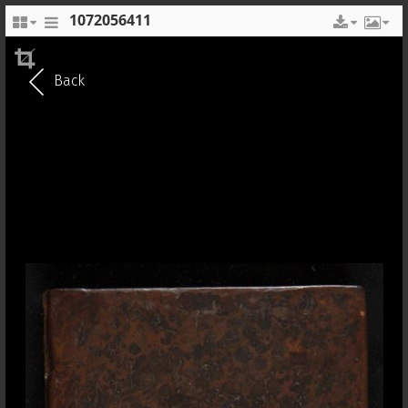
1072056411
EN
FR
Back