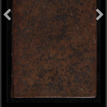
+
addItem
Contact
Conditions d'usage
Sauf indication contraire,
Bodmer Lab
les contenus de ce site sont
Université de Genève
publiés sous une licence