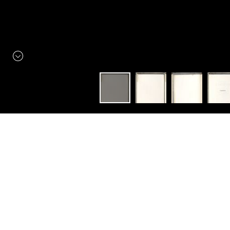
Constellation
Manuscrits Autographes
"... Le temps des livres s'en
va"
Open in:
Mirador