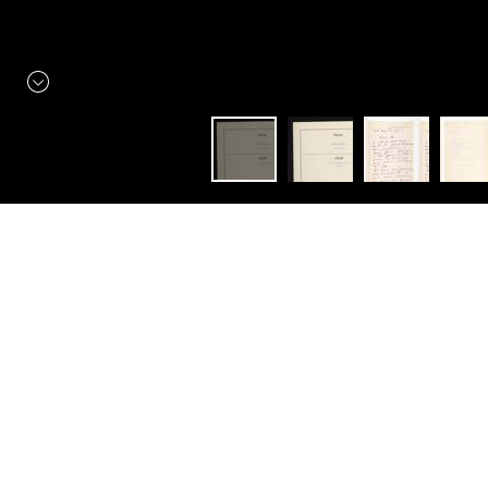
Constellation
Manuscrits Autographes
"C'est de nouveau..."
Open in:
Mirador
L
ettre et enveloppe sont jointes à un catalogue
d'exposition de 1924, Paris, G. Petit, avec un